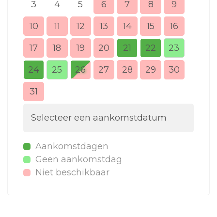
3
4
5
6
7
8
9
7
10
11
12
13
14
15
16
14
17
18
19
20
21
22
23
21
24
25
26
27
28
29
30
28
31
Selecteer een aankomstdatum
Aankomstdagen
Geen aankomstdag
Niet beschikbaar