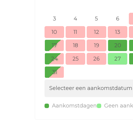
3
4
5
6
10
11
12
13
17
18
19
20
24
25
26
27
31
Selecteer een aankomstdatum
Aankomstdagen
Geen aan