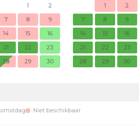
1
2
1
2
7
8
9
7
8
9
14
15
16
14
15
16
21
22
23
21
22
23
28
29
30
28
29
30
komstdag
Niet beschikbaar